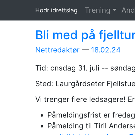
Hopp til hovedinnholdet
Trening
And
Hodr idrettslag
Bli med på fjellt
Nettredaktør
18.02.24
Tid: onsdag 31. juli -- sønda
Sted: Laurgårdseter Fjellstu
Vi trenger flere ledsagere! Er
Påmeldingsfrist er fredag
Påmelding til Tiril Anders