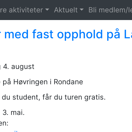
re aktiviteter
Aktuelt
Bli medlem/
ur med fast opphold på 
g 4. august
e på Høvringen i Rondane
 du student, får du turen gratis.
 3. mai.
en: