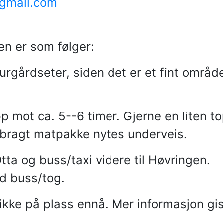
n@gmail.com
en er som følger:
rgårdseter, siden det er et fint områd
pp mot ca. 5--6 timer. Gjerne en liten t
bragt matpakke nytes underveis.
tta og buss/taxi videre til Høvringen.
ed buss/tog.
 ikke på plass ennå. Mer informasjon gis