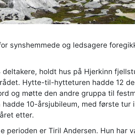
r for synshemmede og ledsagere foregikk
deltakere, holdt hus på Hjerkinn fjellst
mrådet. Hytte-til-hytteturen hadde 12 d
nord og møtte den andre gruppa til fest
n hadde 10-årsjubileum, med første tur 
ret etter.
 perioden er Tiril Andersen. Hun har v