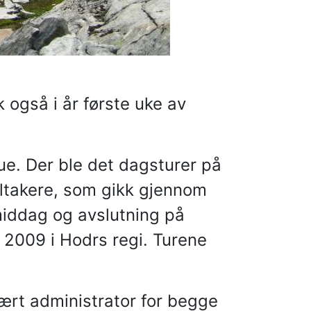
 også i år første uke av
ue. Der ble det dagsturer på
eltakere, som gikk gjennom
middag og avslutning på
i 2009 i Hodrs regi. Turene
ært administrator for begge