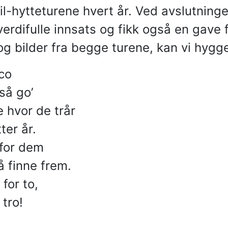
-til-hytteturene hvert år. Ved avslutni
erdifulle innsats og fikk også en gave 
 og bilder fra begge turene, kan vi hygge
co
så go’
 hvor de trår
tter år.
 for dem
å finne frem.
for to,
 tro!