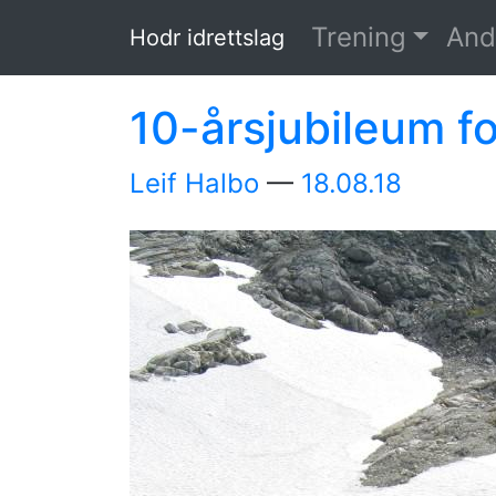
Hopp til hovedinnholdet
Trening
And
Hodr idrettslag
10-årsjubileum fo
Leif Halbo
18.08.18