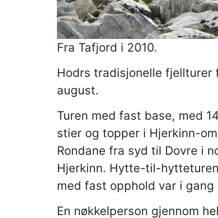
Fra Tafjord i 2010.
Hodrs tradisjonelle fjellture
august.
Turen med fast base, med 14 
stier og topper i Hjerkinn-o
Rondane fra syd til Dovre i 
Hjerkinn. Hytte-til-hytteture
med fast opphold var i gang å
En nøkkelperson gjennom hele