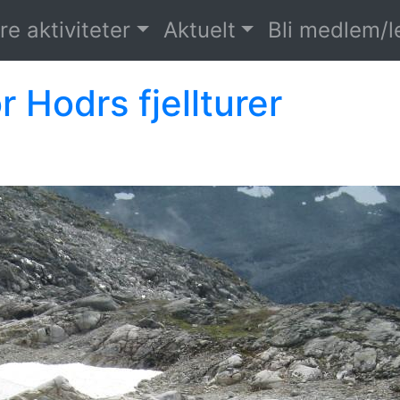
re aktiviteter
Aktuelt
Bli medlem/
r Hodrs fjellturer