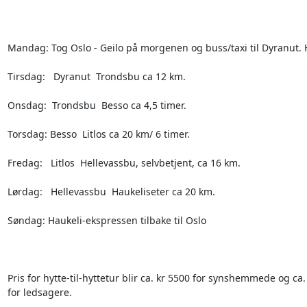
Mandag: Tog Oslo - Geilo på morgenen og buss/taxi til Dyranut. H
Tirsdag:   Dyranut  Trondsbu ca 12 km.

Onsdag:  Trondsbu  Besso ca 4,5 timer.

Torsdag: Besso  Litlos ca 20 km/ 6 timer.

Fredag:   Litlos  Hellevassbu, selvbetjent, ca 16 km.

Lørdag:   Hellevassbu  Haukeliseter ca 20 km.

Søndag: Haukeli-ekspressen tilbake til Oslo

Pris for hytte-til-hyttetur blir ca. kr 5500 for synshemmede og ca. 
for ledsagere. 
