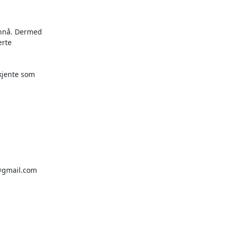
ennå. Dermed

rte

kjente som
