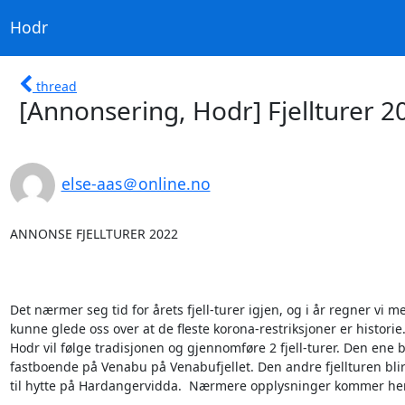
Hodr
thread
[Annonsering, Hodr] Fjellturer 2
else-aas＠online.no
ANNONSE FJELLTURER 2022

Det nærmer seg tid for årets fjell-turer igjen, og i år regner vi me
kunne glede oss over at de fleste korona-restriksjoner er historie.  
Hodr vil følge tradisjonen og gjennomføre 2 fjell-turer. Den ene bl
fastboende på Venabu på Venabufjellet. Den andre fjellturen blir 
til hytte på Hardangervidda.  Nærmere opplysninger kommer her.