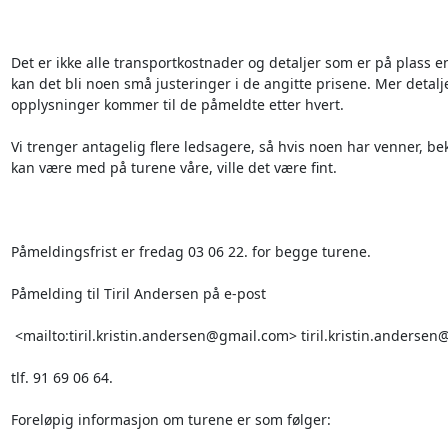
Det er ikke alle transportkostnader og detaljer som er på plass 
kan det bli noen små justeringer i de angitte prisene. Mer detalje
opplysninger kommer til de påmeldte etter hvert. 

Vi trenger antagelig flere ledsagere, så hvis noen har venner, be
kan være med på turene våre, ville det være fint.

Påmeldingsfrist er fredag 03 06 22. for begge turene. 

Påmelding til Tiril Andersen på e-post 

 <mailto:tiril.kristin.andersen@gmail.com> tiril.kristin.andersen@gmail.com

tlf. 91 69 06 64.

Foreløpig informasjon om turene er som følger:
