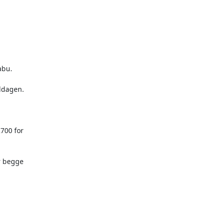
bu.

ddagen.

700 for

r begge
