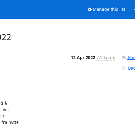
Manage this list
022
12 Apr 2022
7:50 p.m.
Bac
Back
d å

Vi i

ir

fra hytte

 
