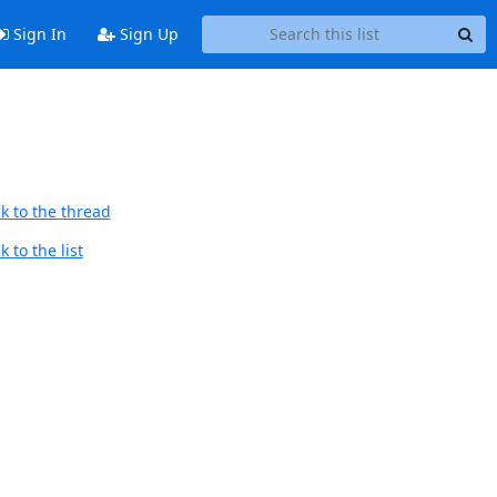
Sign In
Sign Up
k to the thread
 to the list