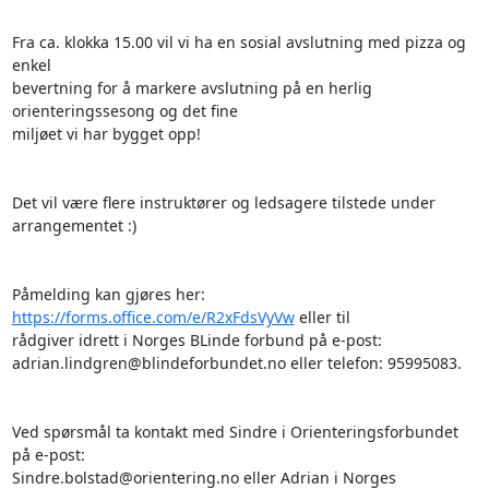
Fra ca. klokka 15.00 vil vi ha en sosial avslutning med pizza og 
enkel

bevertning for å markere avslutning på en herlig 
orienteringssesong og det fine

miljøet vi har bygget opp!

Det vil være flere instruktører og ledsagere tilstede under 
arrangementet :)

Påmelding kan gjøres her: 
https://forms.office.com/e/R2xFdsVyVw
 eller til

rådgiver idrett i Norges BLinde forbund på e-post:

adrian.lindgren@blindeforbundet.no eller telefon: 95995083.

Ved spørsmål ta kontakt med Sindre i Orienteringsforbundet 
på e-post:

Sindre.bolstad@orientering.no eller Adrian i Norges 