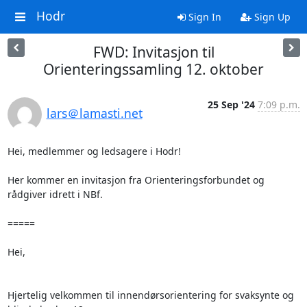
Hodr
Sign In
Sign Up
FWD: Invitasjon til
Orienteringssamling 12. oktober
25 Sep '24
7:09 p.m.
lars＠lamasti.net
Hei, medlemmer og ledsagere i Hodr!

Her kommer en invitasjon fra Orienteringsforbundet og 
rådgiver idrett i NBf.

=====

Hei,

Hjertelig velkommen til innendørsorientering for svaksynte og 