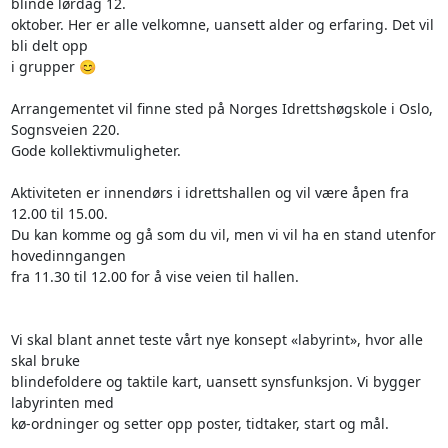
blinde lørdag 12.

oktober. Her er alle velkomne, uansett alder og erfaring. Det vil 
bli delt opp

i grupper 😊

Arrangementet vil finne sted på Norges Idrettshøgskole i Oslo, 
Sognsveien 220.

Gode kollektivmuligheter.

Aktiviteten er innendørs i idrettshallen og vil være åpen fra 
12.00 til 15.00.

Du kan komme og gå som du vil, men vi vil ha en stand utenfor 
hovedinngangen

fra 11.30 til 12.00 for å vise veien til hallen.

Vi skal blant annet teste vårt nye konsept «labyrint», hvor alle 
skal bruke

blindefoldere og taktile kart, uansett synsfunksjon. Vi bygger 
labyrinten med

kø-ordninger og setter opp poster, tidtaker, start og mål.
