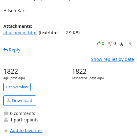
Hilsen Kari
Attachments:
attachment.html
(text/html — 2.9 KB)
0
0
Reply
Show replies by date
1822
1822
Age (days ago)
Last active (days ago)
List overview
Download
0 comments
1 participants
Add to favorites