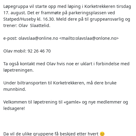
Løpegruppa vil starte opp med løping i Korketrekkeren tirsdag 
17. august. Det er frammøte på parkeringsplassen ved 
Statped/Huseby kl. 16.30. Meld dere på til gruppeansvarlig og 
trener: Olav  Slaattelid. 

e-post: olavslaa@online.no <mailto:olavslaa@onlone.no> 

Olav mobil: 92 26 46 70

Ta også kontakt med Olav hvis noe er uklart i forbindelse med 
løpetreningen. 

Under biltransporten til Korketrekkeren, må dere bruke 
munnbind.

Velkommen til løpetrening til «gamle» og nye medlemmer og 
ledsagere! 

Da vil de ulike gruppene få beskjed etter hvert 😊
