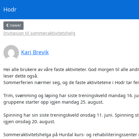
Hodr
newer
Invitasjon til sommeraktivitetshelg
Kari Brevik
Hei alle brukere av våre faste aktiviteter. God morgen til alle and
leser dette også. 

Sommerferien nærmer seg, og de faste aktivitetene i Hodr tar feri
Trim, svømming og løping har siste treningskveld mandag 16. ju
gruppene starter opp igjen mandag 25. august. 

Spinning har sin siste treningskveld onsdag 11. juni. Spinning st
igjen onsdag 20. august. 

Sommeraktivitetshelga på Hurdal kurs- og rehabiliteringssenter g