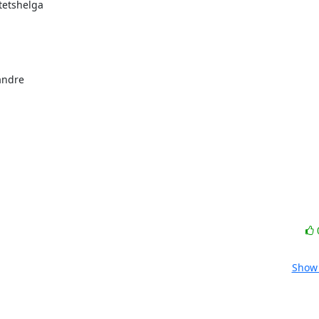
etshelga

ndre

Show 