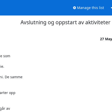
Manage this list
Avslutning og oppstart av aktiviteter
27 Ma
re som

e. 

ni. De samme

arter opp

år av
