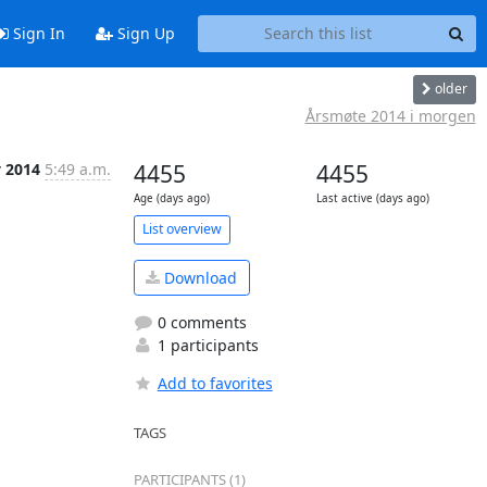
Sign In
Sign Up
older
Årsmøte 2014 i morgen
y 2014
5:49 a.m.
4455
4455
Age (days ago)
Last active (days ago)
List overview
Download
0 comments
1 participants
Add to favorites
TAGS
PARTICIPANTS (1)