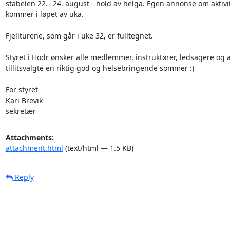
stabelen 22.--24. august - hold av helga. Egen annonse om aktivit
kommer i løpet av uka. 

Fjellturene, som går i uke 32, er fulltegnet. 

Styret i Hodr ønsker alle medlemmer, instruktører, ledsagere og a
tillitsvalgte en riktig god og helsebringende sommer :)

For styret 

Kari Brevik

sekretær
Attachments:
attachment.html
(text/html — 1.5 KB)
Reply