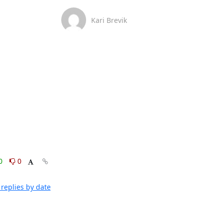
Kari Brevik
0
0
replies by date