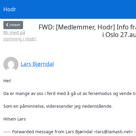
Hodr
newer
FWD: [Medlemmer, Hodr] Info fr
Bli med på
i Oslo 27.a
spinning i Hodr!
Lars Bjørndal
Hei!

Da er mange av oss i ferd med å gå ut av feriemodus og vende tilb
Som en påminnelse, videresender jeg nedenstående.

Hilsen Lars

----- Forwarded message from Lars Bjørndal <lars@lamasti.net> ---