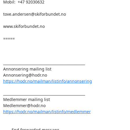
Mobil:  +47 92030632

tove.andersen@skiforbundet.no

www.skiforbundet.no

=====

_______________________________________________

Annonsering mailing list

https://hodr.no/mailman/listinfo/annonsering
_______________________________________________

Medlemmer mailing list

https://hodr.no/mailman/listinfo/medlemmer
----- End forwarded message -----