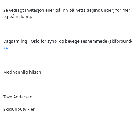
Se vedlagt invitasjon eller gå inn på nettside(link under) for mer
og påmelding.

Dagsamling i Oslo for syns- og bevegelseshemmede (skiforbunde
sy...
Med vennlig hilsen

Tove Andersen

Skiklubbutvikler
