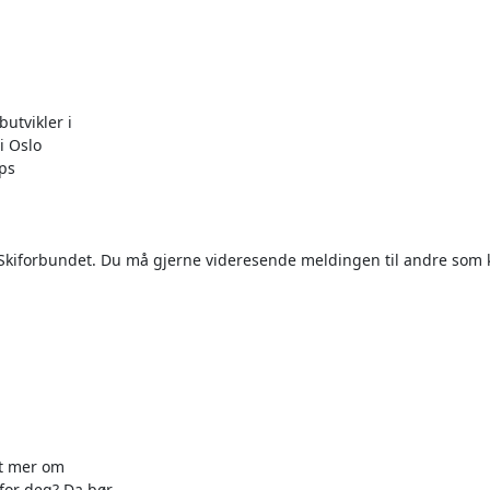
tvikler i

 Skiforbundet. Du må gjerne videresende meldingen til andre som 
t mer om

or deg? Da bør
