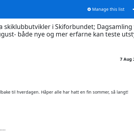
Manage this list
a skiklubbutvikler i Skiforbundet; Dagsamli
ugust- både nye og mer erfarne kan teste utsty
7 Aug
ake til hverdagen. Håper alle har hatt en fin sommer, så langt!

--
