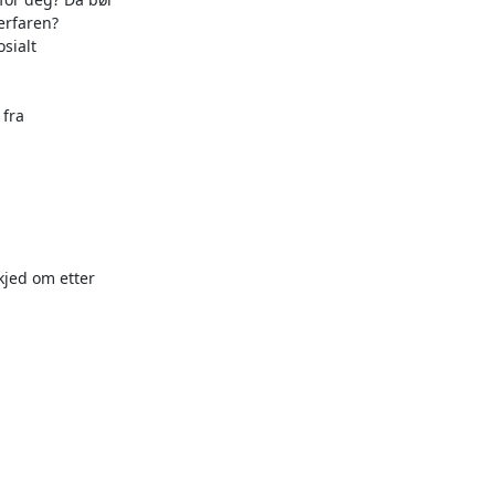
rfaren?

sialt

fra

jed om etter
