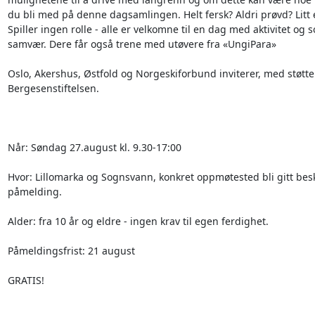
du bli med på denne dagsamlingen. Helt fersk? Aldri prøvd? Litt e
Spiller ingen rolle - alle er velkomne til en dag med aktivitet og so
samvær. Dere får også trene med utøvere fra «UngiPara»

Oslo, Akershus, Østfold og Norgeskiforbund inviterer, med støtte 
Bergesenstiftelsen.

Når: Søndag 27.august kl. 9.30-17:00

Hvor: Lillomarka og Sognsvann, konkret oppmøtested bli gitt besk
påmelding.

Alder: fra 10 år og eldre - ingen krav til egen ferdighet.

Påmeldingsfrist: 21 august

GRATIS!
