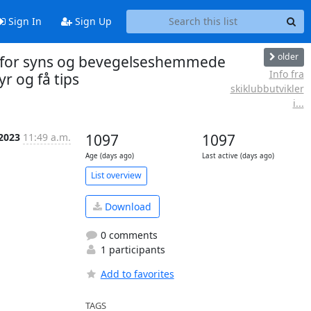
Sign In
Sign Up
older
ng for syns og bevegelseshemmede
Info fra
r og få tips
skiklubbutvikler
i...
 2023
11:49 a.m.
1097
1097
Age (days ago)
Last active (days ago)
List overview
Download
0 comments
1 participants
Add to favorites
TAGS