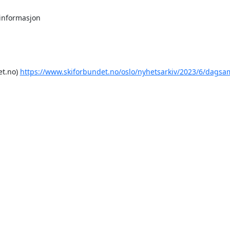
 informasjon

t.no) 
https://www.skiforbundet.no/oslo/nyhetsarkiv/2023/6/dagsaml