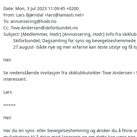
Date: Mon, 3 Jul 2023 11:09:45 +0200

From: Lars Bjørndal <lars@lamasti.net>

To: annonsering@hodr.no

Cc: Tove.Andersen@skiforbundet.no

Subject: [Medlemmer, Hodr] [Annonsering, Hodr] Info fra skiklubbu
	Skiforbundet; Dagsamling for syns og bevegelseshemmede i Oslo

	27.august- både nye og mer erfarne kan teste utstyr og få tips

Hei!

Se nedenstående invitasjon fra skiklubbutvikler Tove Andersen i
interessert.

Lars

=====

Hei!

Har du en syns- eller bevegelseshemning og ønsker du å finne u
mulighetene til å drive med langrenn og om dette kan være noe f