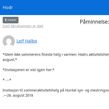
Hodr
newer
Påminnelse:A
Kjell Abrahamsen er død
Leif Halbo
*Glem ikke sommerens fineste helg i varmen: Hodrs aktivitetshelg 
august.*

*Invitasjonen er vist igjen her:*

* ---*

Invitasjon til sommeraktivitetshelg på Hurdal syn- og mestringsse
.—26. august 2018
