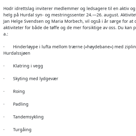
Hodr idrettslag inviterer medlemmer og ledsagere til en aktiv og t
helg på Hurdal syn- og mestringssenter 24.—26. august. Aktivitet
Jan Helge Svendsen og Maria Morbech, vil også i år sørge for at de
aktiviteter for både de tøffe og de mer forsiktige av oss. Du kan pr
a.:

·       Hinderløype i lufta mellom trærne («høydebane») med ziplin
Hurdalssjøen

·       Klatring i vegg

·       Skyting med lydgevær

·       Roing

·       Padling

·       Tandemsykling

·       Turgåing
