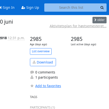
Sign In
Sign Up
older
0 juni
Aktivitetsplan for høstsemesteret...
 2018
12:31 p.m.
2985
2985
Age (days ago)
Last active (days ago)
List overview
Download
0 comments
1 participants
Add to favorites
TAGS
PARTICIPANTS (1)