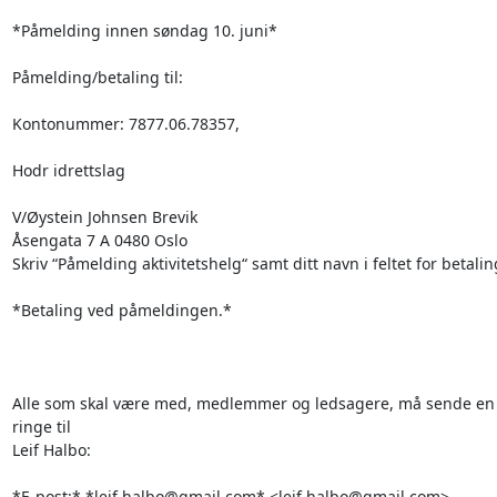
*Påmelding innen søndag 10. juni*

Påmelding/betaling til:

Kontonummer: 7877.06.78357,

Hodr idrettslag

V/Øystein Johnsen Brevik

Åsengata 7 A 0480 Oslo

Skriv “Påmelding aktivitetshelg“ samt ditt navn i feltet for betaling
*Betaling ved påmeldingen.*

Alle som skal være med, medlemmer og ledsagere, må sende en e-
ringe til

Leif Halbo:

*E-post:* *leif.halbo@gmail.com* <leif.halbo@gmail.com>
