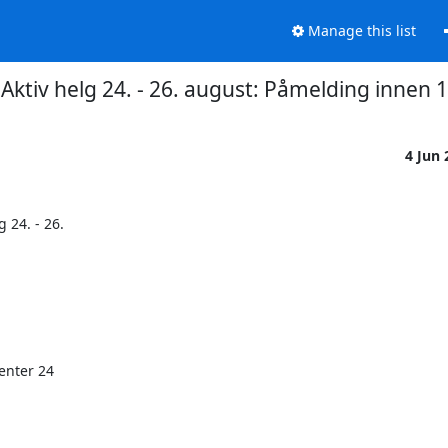
Manage this list
ktiv helg 24. - 26. august: Påmelding innen 1
4 Jun
24. - 26.

nter 24
