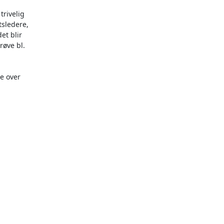
rivelig

sledere,

t blir

øve bl.

e over
