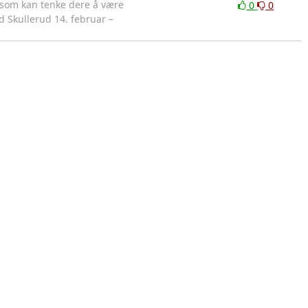
re som kan tenke dere å være
0
0
d Skullerud 14. februar –