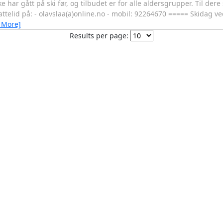
ke har gått på ski før, og tilbudet er for alle aldersgrupper. Til de
attelid på: - olavslaa(a)online.no - mobil: 92264670 ===== Skidag ve
 More]
Results per page: