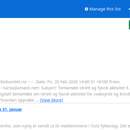
Manage this list
orbundet.no ----- Date: Fri, 20 Feb 2026 14:00:31 +0100 From:
lars(a)lamasti.net> Subject: Temamøte idrett og fysisk aktivitet 9.
gitalt temamøte om idrett og fysisk aktivitet for svaksynte og bl
r, hvordan oppsøke
…
[View More]
 31. januar
for, som nylig er sendt ut til medlemmene i Oslo fylkeslag. Det e