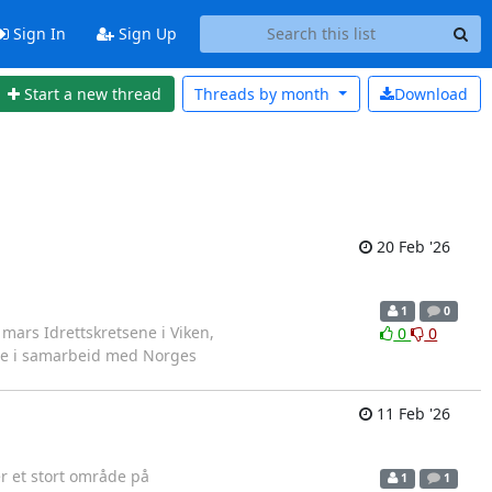
Sign In
Sign Up
Start a new thread
Threads by
month
Download
20 Feb '26
1
0
 mars Idrettskretsene i Viken,
0
0
inde i samarbeid med Norges
11 Feb '26
r et stort område på
1
1