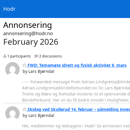
Hodr
Annonsering
annonsering@hodr.no
February 2026
1 participants
2 discussions
FWD: Temamøte idrett og fysisk aktivitet 9. mars
by Lars Bjørndal
----- Forwarded message from Adrian.Lindgren(a)blindef
Adrian.Lindgren(a)blindeforbundet.no To: Lars Bjørndal <
Troms og Møre og Romsdal inviterer til et spennende di
Blindeforbund. Her vil du få bedre innsikt i mulighete
Skidag ved Skullerud 14. februar – påmelding innen
by Lars Bjørndal
Hei, medlemmer og ledsagere i Hodr! Se annonsen neden