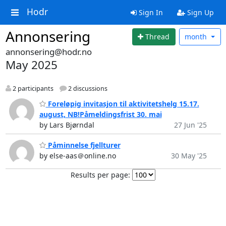
Hodr
Sign In
Sign Up
Annonsering
Thread
month
annonsering@hodr.no
May 2025
2 participants
2 discussions
Foreløpig invitasjon til aktivitetshelg 15.17.
august, NB!Påmeldingsfrist 30. mai
by Lars Bjørndal
27 Jun '25
Påminnelse fjellturer
by else-aas＠online.no
30 May '25
Results per page: