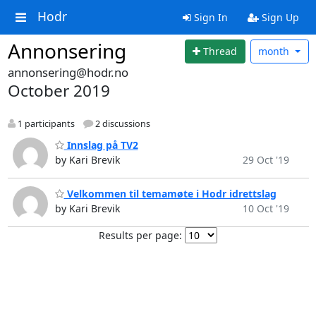
Hodr
Sign In
Sign Up
Annonsering
Thread
month
annonsering@hodr.no
October 2019
1 participants
2 discussions
Innslag på TV2
by Kari Brevik
29 Oct '19
Velkommen til temamøte i Hodr idrettslag
by Kari Brevik
10 Oct '19
Results per page: