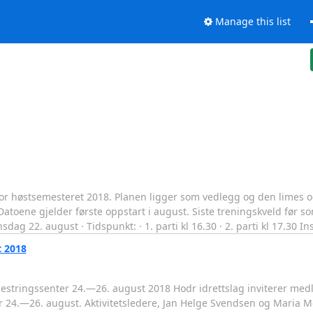
Manage this list
g
 for høstsemesteret 2018. Planen ligger som vedlegg og den limes o
Datoene gjelder første oppstart i august. Siste treningskveld før s
ag 22. august · Tidspunkt: · 1. parti kl 16.30 · 2. parti kl 17.30 In
t 2018
mestringssenter 24.—26. august 2018 Hodr idrettslag inviterer med
r 24.—26. august. Aktivitetsledere, Jan Helge Svendsen og Maria Mo