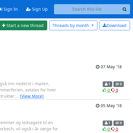
Sign In
Sign Up
Start a new thread
Threads by
month
Download
07 May '18
gså inn nederst i mailen.
1
0
ommerferien, avtales for hver
0
0
struktør:
…
[View More]
05 May '18
lemmer og ledsagere til en
1
0
rbech, vil også i år sørge for
0
0