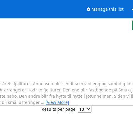
Manage this list
ets fjellturer. Annonsen blir sendt som vedlegg og samtidig lime
arrangerer Hodr to fjellturer. Den ene blir fastboende på Smuksjø
bo. Den andre blir fra hytte til hytte i Jotunheimen. Siden vi ik
 bli små justeringer
…
[View More]
Results per page: