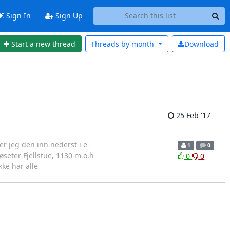
Sign In
Sign Up
Start a new thread
Threads by
month
Download
25 Feb '17
r jeg den inn nederst i e-
1
0
seter Fjellstue, 1130 m.o.h
0
0
ke har alle